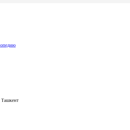
лопедию
н, Ташкент