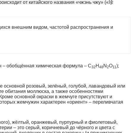
оисходит от китайского названия «чжэнь чжу» («珍
ихся внешним видом, частотой распространения и
н – обобщённая химическая формула – C
H
N
O
);
32
48
2
11
 основной розовый, зелёный, голубой, лавандовый или
те обитания моллюска, а также особенностями
 Кроме основной окраски в жемчуге присутствуют и
которых жемчужин характерен «ориент» – переливчатая
ого), жёлтый, оранжевый, пурпурный и фиолетовый,
рии – это серый, коричневый до чёрного и цвета с
динений, входящих в состав раковины (и принимающих