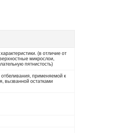
арактеристики. (в отличие от
оверхностные микрослои,
ательную пятнистость)
ы отбеливания, применяемой к
я, вызванной остатками