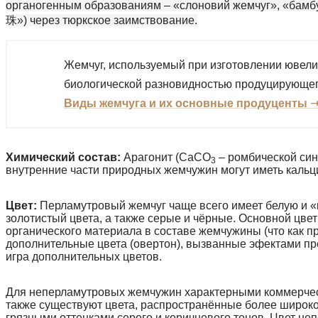
органогенным образованиям – «слоновий жемчуг», «бамбук
珠»)
через тюркское заимствование.
Жемчуг, используемый при изготовлении ювели
биологической разновидностью продуцирующег
Виды жемчуга и их основные продуценты 
Химический состав:
Арагонит (CaCO
– ромбической син
3
внутренние части природных жемчужин могут иметь кальц
Цвет:
Перламутровый жемчуг чаще всего имеет белую и «
золотистый цвета, а также серые и чёрные. Основной цв
органического материала в составе жемчужины (что как п
дополнительные цвета (овертон), вызванные эфектами пр
игра дополнительных цветов.
Для неперламутровых жемчужин характерными коммерческ
также существуют цвета, распространённые более широко,
грязными оттенками серого и коричневого тонов. Цвет н