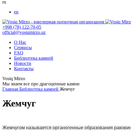
ru
en
+998 (78) 122-70-05
official@vosiqmirzo.uz
О Нас
Сервисы
FAQ
Библиотека камней
Новости
Контакты
Vosiq Mirzo
Мы знаем все про драгоценные камни
Главная
Библиотека камней
Жемчуг
Жемчуг
Жемчугом называется органогенные образования раковин 