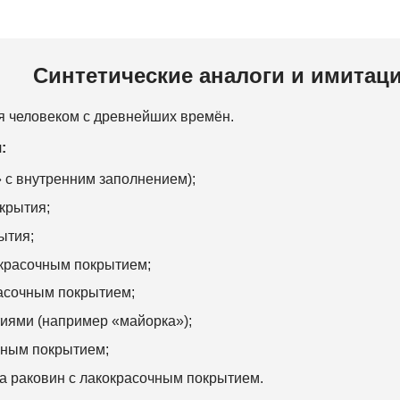
Синтетические аналоги и имитац
я человеком с древнейших времён.
:
 с внутренним заполнением);
крытия;
ытия;
окрасочным покрытием;
расочным покрытием;
тиями (например «майорка»);
чным покрытием;
а раковин с лакокрасочным покрытием.