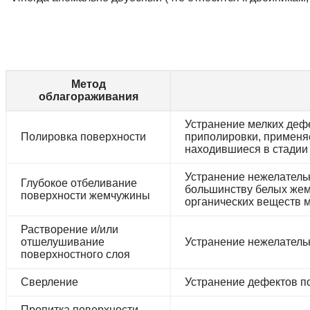
Метод
облагораживания
Устранение мелких дефе
Полировка поверхности
приполировки, применя
находившиеся в стадии
Устранение нежелательн
Глубокое отбеливание
большинству белых жем
поверхности жемчужины
органических веществ 
Растворение и/или
отшелушивание
Устранение нежелательн
поверхностного слоя
Сверление
Устранение дефектов п
Пропитка поверхности