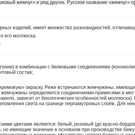
овый жемчуг» и ряд других. Русское название «жемчуг» пр
рных изделий, имеет множество разновидностей, отличающ
о его моллюска.
➝
гонии) в комбинации с белковыми соединениями (конхиоли
итовый состав;
кремовую» окраску. Реже встречаются жемчужины, имеющие
ет жемчужины определяется соединениями-примесями в мес
равило, зависит от биологических особенностей моллюска).
еломления света на границе перламутровых слоёв. Для не
ими цветами являются: белый, розовый (до красно-бордов
 но имеющие значение в основном при производстве бижуте
еперламутровых жемчужин обусловлен цветом белковых сое