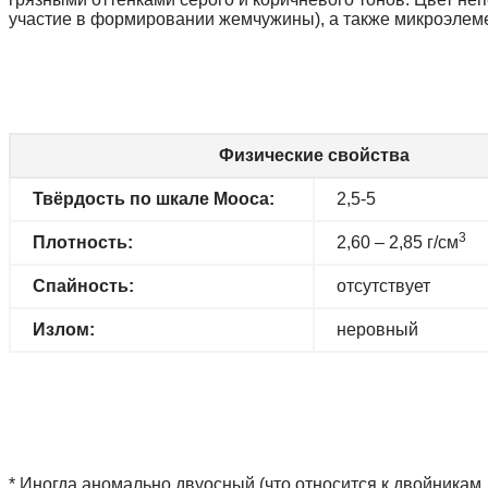
участие в формировании жемчужины), а также микроэлем
Физические свойства
Твёрдость по шкале Мооса:
2,5-5
3
Плотность:
2,60 – 2,85 г/см
Спайность:
отсутствует
Излом:
неровный
* Иногда аномально двуосный (что относится к двойникам